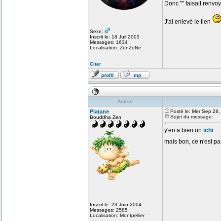
Donc "" faisait renvo
J'ai enlevé le lien
Sexe:
Inscrit le: 18 Juil 2003
Messages: 1634
Localisation: ZenZoNe
Citer
Auteur
Platane
Posté le: Mer Sep 28
Sujet du message:
Bouddha Zen
y'en a bien un
ichi
mais bon, ce n'est pa
Inscrit le: 23 Juin 2004
Messages: 2585
Localisation: Montpellier