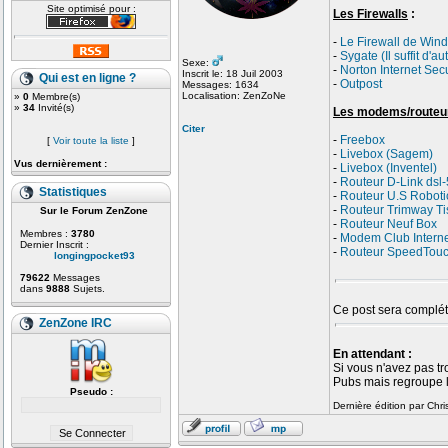
Site optimisé pour :
Les Firewalls
:
-
Le Firewall de Win
-
Sygate (Il suffit d
Sexe:
-
Norton Internet Secu
Inscrit le: 18 Juil 2003
Qui est en ligne ?
-
Outpost
Messages: 1634
Localisation: ZenZoNe
»
0
Membre(s)
»
34
Invité(s)
Les modems/routeu
Citer
-
Freebox
[
Voir toute la liste
]
-
Livebox (Sagem)
Vus dernièrement :
-
Livebox (Inventel)
-
Routeur D-Link dsl-
Statistiques
-
Routeur U.S Roboti
-
Routeur Trimway Ti
Sur le Forum ZenZone
-
Routeur Neuf Box
Membres :
3780
-
Modem Club Interne
Dernier Inscrit :
-
Routeur SpeedTouc
longingpocket93
79622
Messages
dans
9888
Sujets.
Ce post sera complété
ZenZone IRC
En attendant :
Si vous n'avez pas t
Pubs mais regroupe 
Pseudo :
Dernière édition par Chr