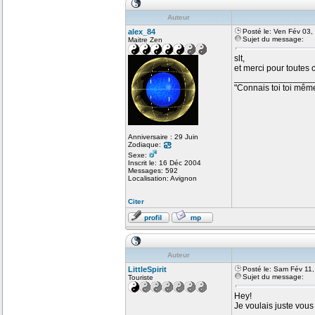
Auteur
alex_84
Posté le: Ven Fév 03
Sujet du message:
Maitre Zen
slt,
et merci pour toutes ce
________________
"Connais toi toi mêm
Anniversaire : 29 Juin
Zodiaque:
Sexe:
Inscrit le: 16 Déc 2004
Messages: 592
Localisation: Avignon
Citer
Auteur
LittleSpirit
Posté le: Sam Fév 11
Sujet du message:
Touriste
Hey!
Je voulais juste vous