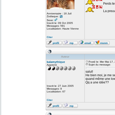
Perds tes
La preuv
Anniversaire : 16 Juil
Zodiaque:
Sexe:
Inscrit le: 09 Oct 2005
Messages: 591
Localisation: Haute Vienne
Citer
Auteur
kalamythique
Posté le: Mer Mai 17,
Sujet du message:
Apprenti
salut!
He bien moi, je me sen
quand même une low 
Qq a une idée??
Inscrit le: 27 Juin 2005
Messages: 9
Localisation: 67
Citer