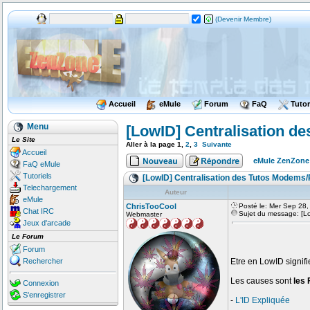
(Devenir Membre)
Accueil
eMule
Forum
FaQ
Tutor
Menu
[LowID] Centralisation d
Le Site
Aller à la page
1
,
2
,
3
Suivante
Accueil
eMule ZenZone
FaQ eMule
Tutoriels
[LowID] Centralisation des Tutos Modems/
Telechargement
Auteur
eMule
ChrisTooCool
Posté le: Mer Sep 28
Chat IRC
Sujet du message: [Lo
Webmaster
Jeux d'arcade
Le Forum
Forum
Rechercher
Etre en LowID signifi
Les causes sont
les 
Connexion
S'enregistrer
-
L'ID Expliquée