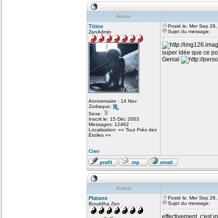
Auteur
Titine
Posté le: Mer Sep 28
Sujet du message:
ZenAdmin
super idée que ce po
Genial
Anniversaire : 14 Nov
Zodiaque:
Sexe:
Inscrit le: 15 Déc 2003
Messages: 12462
Localisation: «« Tout Près des
Etoiles »»
Citer
Auteur
Platane
Posté le: Mer Sep 28
Sujet du message:
Bouddha Zen
effectivement, c'est i