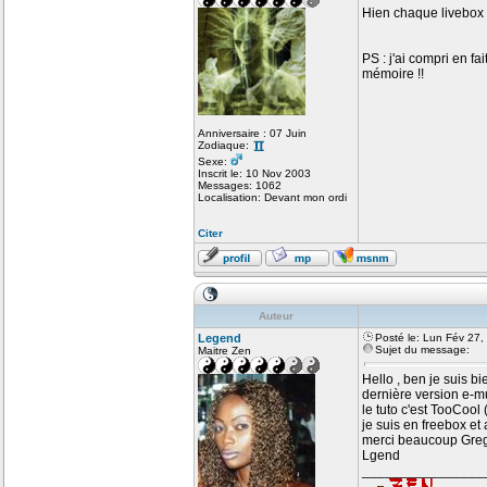
Hien chaque livebox 
PS : j'ai compri en fa
mémoire !!
Anniversaire : 07 Juin
Zodiaque:
Sexe:
Inscrit le: 10 Nov 2003
Messages: 1062
Localisation: Devant mon ordi
Citer
Auteur
Legend
Posté le: Lun Fév 27
Sujet du message:
Maitre Zen
Hello , ben je suis bi
dernière version e-mu
le tuto c'est TooCool 
je suis en freebox e
merci beaucoup Greg 
Lgend
________________