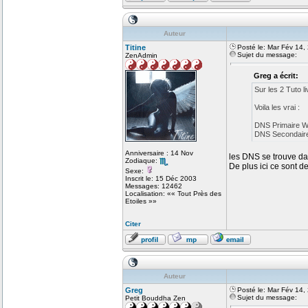
Auteur
Titine
Posté le: Mar Fév 14,
Sujet du message:
ZenAdmin
Greg a écrit:
Sur les 2 Tuto l
Voila les vrai :
DNS Primaire W
DNS Secondaire
Anniversaire : 14 Nov
les DNS se trouve dan
Zodiaque:
De plus ici ce sont 
Sexe:
Inscrit le: 15 Déc 2003
Messages: 12462
Localisation: «« Tout Près des
Etoiles »»
Citer
Auteur
Greg
Posté le: Mar Fév 14,
Sujet du message:
Petit Bouddha Zen