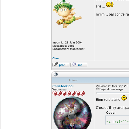
site ...
mmm ... par contre j'
Inscrit le: 23 Juin 2004
Messages: 2585
Localisation: Montpellier
Citer
Auteur
ChrisTooCool
Posté le: Mer Sep 28
Sujet du message:
Webmaster
Bien vu platane
C'est qu'il n'y avait p
Code:
<a href="">