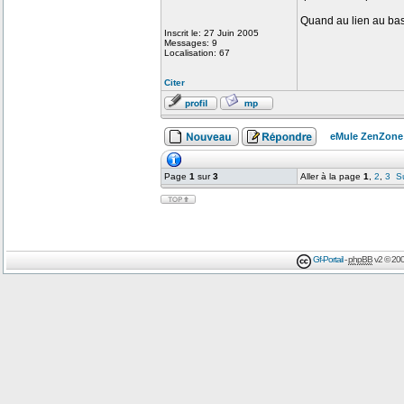
Quand au lien au bas 
Inscrit le: 27 Juin 2005
Messages: 9
Localisation: 67
Citer
eMule ZenZone
Page
1
sur
3
Aller à la page
1
,
2
,
3
S
Gf-Portail
-
phpBB
v2 © 200