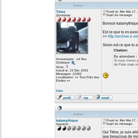
Auteur
Titine
Posté le: Mer Mai 17,
Sujet du message:
ZenAdmin
Bonsoir kalamythiqu
Est ce que tu es pass
=>
http://archive.e-z
Sinon est ce que tu as
Citation:
En attendant :
Anniversaire : 14 Nov
Si vous n'avez 
Zodiaque:
de Pubs mais re
Sexe:
Inscrit le: 15 Déc 2003
Messages: 12462
Localisation: «« Tout Près des
Etoiles »»
Citer
Auteur
kalamythique
Posté le: Mer Mai 17,
Sujet du message:
Apprenti
Oui Titine, je suis al
que beaucoup de monde