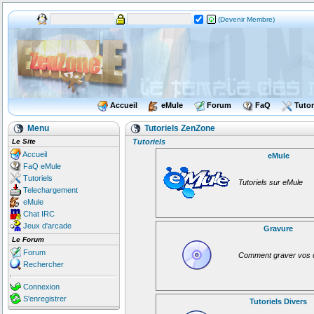
(Devenir Membre)
Accueil
eMule
Forum
FaQ
Tutor
Menu
Tutoriels ZenZone
Le Site
Tutoriels
Accueil
eMule
FaQ eMule
Tutoriels
Tutoriels sur eMule
Telechargement
eMule
Chat IRC
Jeux d'arcade
Gravure
Le Forum
Forum
Comment graver vos 
Rechercher
Connexion
S'enregistrer
Tutoriels Divers