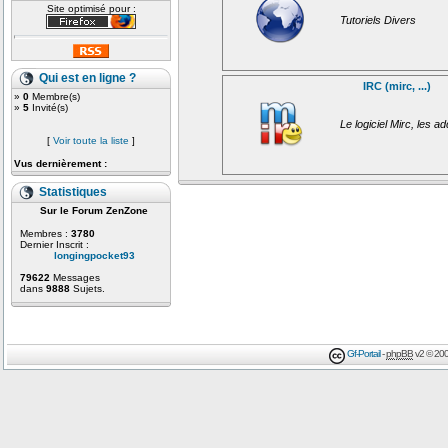
Site optimisé pour :
Tutoriels Divers
Qui est en ligne ?
IRC (mirc, ...)
»
0
Membre(s)
»
5
Invité(s)
Le logiciel Mirc, les ad
[
Voir toute la liste
]
Vus dernièrement :
Statistiques
Sur le Forum ZenZone
Membres :
3780
Dernier Inscrit :
longingpocket93
79622
Messages
dans
9888
Sujets.
Gf-Portail
-
phpBB
v2 © 200