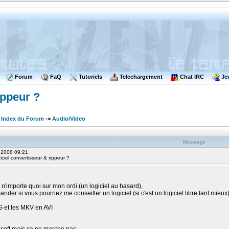
Forum
FaQ
Tutoriels
Telechargement
Chat IRC
Je
ippeur ?
 Index du Forum
->
Audio/Video
Message
, 2008 09:21
ciel convertisseur & rippeur ?
r n'importe quoi sur mon ordi (un logiciel au hasard),
der si vous pourriez me conseiller un logiciel (si c'est un logiciel libre tant mieux)
 et les MKV en AVI