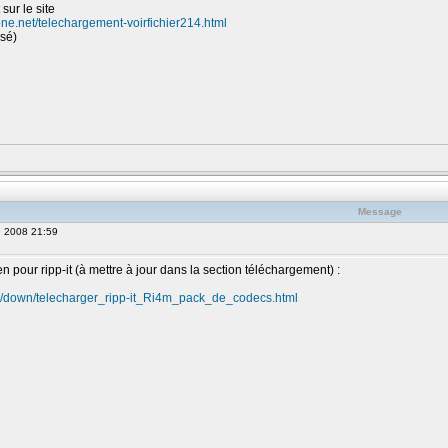
 sur le site
one.net/telechargement-voirfichier214.html
isé)
Message
, 2008 21:59
ien pour ripp-it (à mettre à jour dans la section téléchargement) :
om/down/telecharger_ripp-it_Ri4m_pack_de_codecs.html