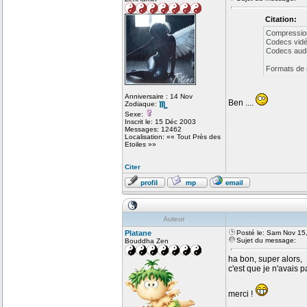
Citation:
Compressio
Codecs vidé
Codecs audi
Formats de 
Anniversaire : 14 Nov
Ben ....
Zodiaque:
Sexe:
Inscrit le: 15 Déc 2003
Messages: 12462
Localisation: «« Tout Près des
Etoiles »»
Citer
Auteur
Platane
Posté le: Sam Nov 15
Sujet du message:
Bouddha Zen
ha bon, super alors,
c'est que je n'avais
merci !