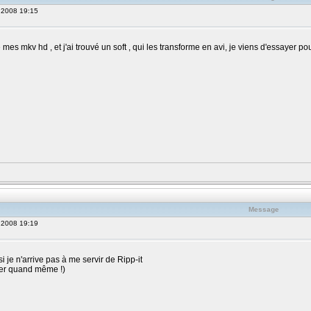
, 2008 19:15
 mes mkv hd , et j'ai trouvé un soft , qui les transforme en avi, je viens d'essayer pou
Message
, 2008 19:19
i je n'arrive pas à me servir de Ripp-it
iver quand même !)