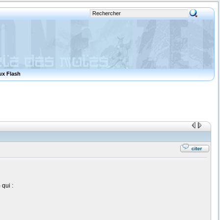
ux Flash
 qui :