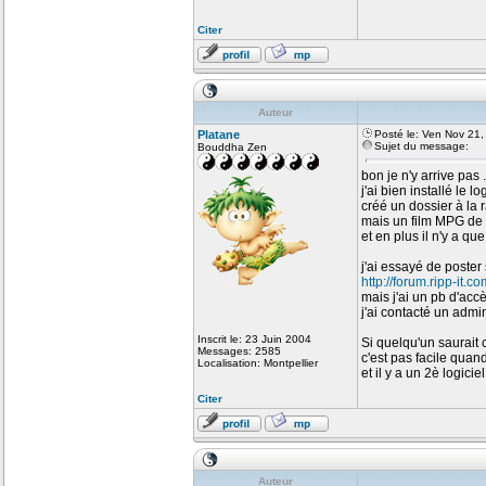
Citer
Auteur
Platane
Posté le: Ven Nov 21
Sujet du message:
Bouddha Zen
bon je n'y arrive pas .
j'ai bien installé le log
créé un dossier à la r
mais un film MPG de 
et en plus il n'y a que 
j'ai essayé de poster
http://forum.ripp-it.co
mais j'ai un pb d'accè
j'ai contacté un adm
Inscrit le: 23 Juin 2004
Si quelqu'un saurait
Messages: 2585
c'est pas facile quan
Localisation: Montpellier
et il y a un 2è logici
Citer
Auteur