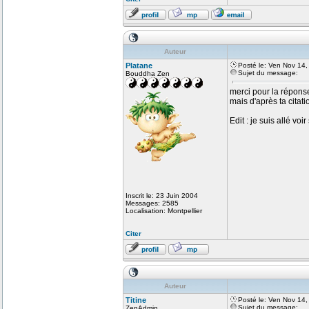
Auteur
Platane
Posté le: Ven Nov 14
Sujet du message:
Bouddha Zen
merci pour la répons
mais d'après ta citati
Edit : je suis allé voi
Inscrit le: 23 Juin 2004
Messages: 2585
Localisation: Montpellier
Citer
Auteur
Titine
Posté le: Ven Nov 14
Sujet du message:
ZenAdmin