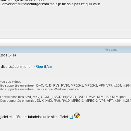
usoft mais ça ne marche pas,
Converter" sur telecharger.com mais je ne sais pas ce qu'il vaut
Message
, 2008 14:19
 dit précédemment =>
Ripp-it Am
 de vos vidéos
déo supportés en entrée : DivX, XviD, RV9, RV10, MPEG-1, MPEG-2, VP6, VP7, x264, h.264
io supportés en entrée : Tout ce que Windows peut lire
e sortie possibles : AVI, MKV, OGM, (x)VCD, (x)SVCD, DVD, RMVB, MP4 PSP, MP4 Ipod
déos supportés en sortie : DivX, XviD, RV9, RV10, MPEG-1, MPEG-2, VP6, VP7, x264, h.264
ciel et différents tutoriels sur le site officiel:
ici