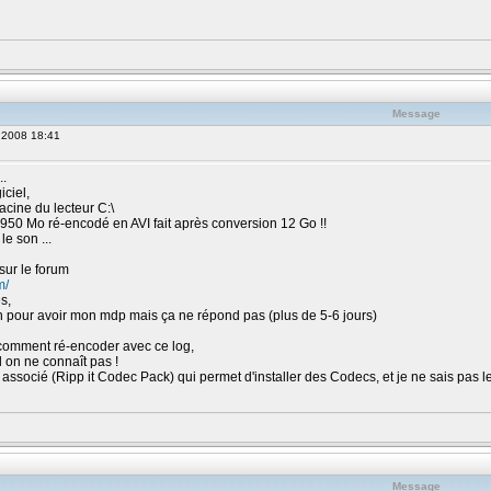
Message
, 2008 18:41
..
iciel,
acine du lecteur C:\
950 Mo ré-encodé en AVI fait après conversion 12 Go !!
le son ...
 sur le forum
m/
s,
in pour avoir mon mdp mais ça ne répond pas (plus de 5-6 jours)
 comment ré-encoder avec ce log,
d on ne connaît pas !
el associé (Ripp it Codec Pack) qui permet d'installer des Codecs, et je ne sais pas l
Message