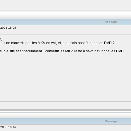
Message
, 2008 18:05
e,
on il ne convertit pas les MKV en AVI, et je ne sais pas s'il rippe les DVD ?
r sur le site et apparemment il convertit les MKV, reste à savoir s'il rippe les DVD ...
Message
, 2008 18:16