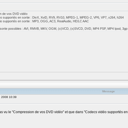
n de vos DVD vidéo
o supportés en sortie : DivX, XviD, RV9, RV10, MPEG-1, MPEG-2, VP6, VP7, x264, h264
o supportés en sortie : MP3, OGG, AC3, RealAudio, HE/LC AAC
sortie possibles : AVI, RMVB, MKV, OGM, (x)VCD, (x)SVCD, DVD, MP4 PSP, MP4 Ipod, 3gp 
Message
, 2008 10:39
 pas vu le "Compression de vos DVD vidéo" et que dans "Codecs vidéo supportés en