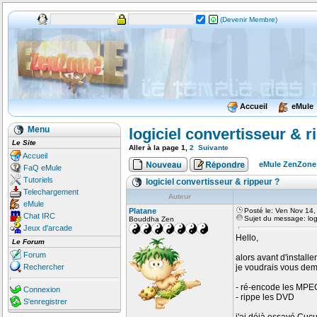
(Devenir Membre)
Accueil
eMule
Menu
logiciel convertisseur & r
Le Site
Aller à la page
1
,
2
Suivante
Accueil
eMule ZenZone
FaQ eMule
Tutoriels
logiciel convertisseur & rippeur ?
Telechargement
Auteur
eMule
Platane
Posté le: Ven Nov 14
Chat IRC
Sujet du message: logi
Bouddha Zen
Jeux d'arcade
Hello,
Le Forum
Forum
alors avant d'installe
Rechercher
je voudrais vous deman
- ré-encode les MPEG
Connexion
- rippe les DVD
S'enregistrer