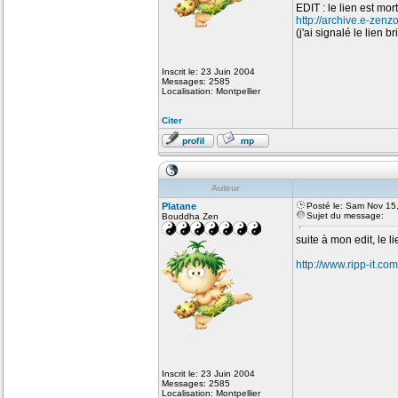
EDIT : le lien est mort
http://archive.e-zenz
(j'ai signalé le lien br
Inscrit le: 23 Juin 2004
Messages: 2585
Localisation: Montpellier
Citer
Auteur
Platane
Posté le: Sam Nov 15
Sujet du message:
Bouddha Zen
suite à mon edit, le l
http://www.ripp-it.c
Inscrit le: 23 Juin 2004
Messages: 2585
Localisation: Montpellier