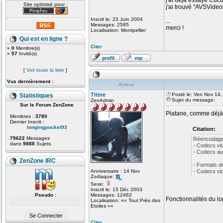
j'ai déjà essayé Cuc
Site optimisé pour :
j'ai trouvé "AVSVideo
Inscrit le: 23 Juin 2004
...
Messages: 2585
merci !
Localisation: Montpellier
Qui est en ligne ?
Citer
»
0
Membre(s)
»
57
Invité(s)
[
Voir toute la liste
]
Vus dernièrement :
Auteur
Titine
Posté le: Ven Nov 14
Statistiques
Sujet du message:
ZenAdmin
Sur le Forum ZenZone
Platane, comme déjà
Membres :
3780
Dernier Inscrit :
longingpocket93
Citation:
79622
Messages
Réencodage
dans
9888
Sujets.
- Codecs vi
- Codecs aud
ZenZone IRC
- Formats d
Anniversaire : 14 Nov
- Codecs vi
Zodiaque:
Sexe:
Inscrit le: 15 Déc 2003
Pseudo :
Messages: 12462
Fonctionnalités du logi
Localisation: «« Tout Près des
Etoiles »»
Citer