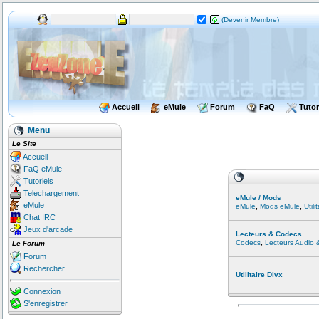
(Devenir Membre)
Accueil
eMule
Forum
FaQ
Tutor
Menu
Le Site
Accueil
FaQ eMule
Tutoriels
Telechargement
eMule / Mods
eMule
,
,
eMule
Mods eMule
Util
Chat IRC
Jeux d'arcade
Lecteurs & Codecs
,
Codecs
Lecteurs Audio 
Le Forum
Forum
Rechercher
Utilitaire Divx
Connexion
S'enregistrer