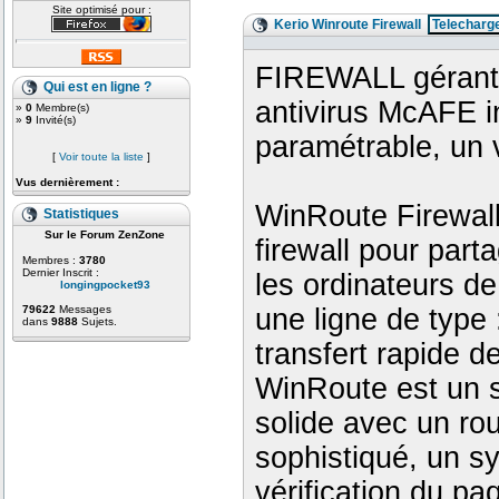
Site optimisé pour :
Kerio Winroute Firewall
Telecharg
FIREWALL gérant 
Qui est en ligne ?
antivirus McAFE i
»
0
Membre(s)
»
9
Invité(s)
paramétrable, un v
[
Voir toute la liste
]
Vus dernièrement :
WinRoute Firewall 
Statistiques
Sur le Forum ZenZone
firewall pour part
Membres :
3780
Dernier Inscrit :
les ordinateurs de
longingpocket93
une ligne de type
79622
Messages
dans
9888
Sujets.
transfert rapide d
WinRoute est un 
solide avec un rou
sophistiqué, un s
vérification du pa