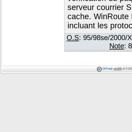
serveur courrier
cache. WinRoute P
incluant les prot
O.S
: 95/98se/2000/
Note
: 
Gf-Portail
-
phpBB
v2 © 200