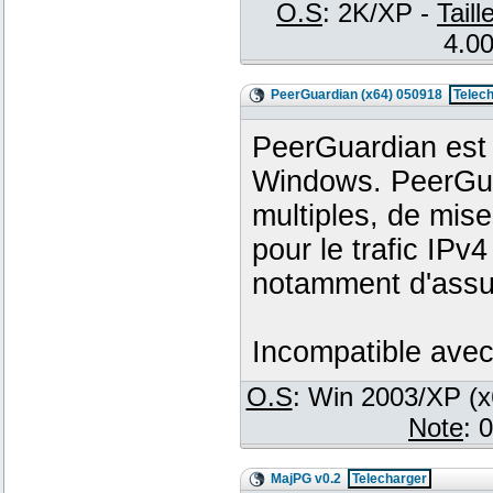
O.S
: 2K/XP -
Taill
4.00
PeerGuardian (x64) 050918
Telec
PeerGuardian est 
Windows. PeerGuar
multiples, de mis
pour le trafic IPv
notamment d'assur
Incompatible avec
O.S
: Win 2003/XP (x
Note
: 
MajPG v0.2
Telecharger