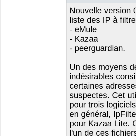
Nouvelle version 0
liste des IP à filtre
- eMule
- Kazaa
- peerguardian.
Un des moyens de
indésirables consi
certaines adress
suspectes. Cet util
pour trois logicie
en général, IpFil
pour Kazaa Lite. O
l'un de ces fichie