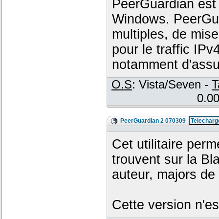
PeerGuardian est 
Windows. PeerGuar
multiples, de mis
pour le traffic IP
notamment d'assur
O.S
: Vista/Seven -
T
0.00
PeerGuardian 2 070309
Telecharg
Cet utilitaire per
trouvent sur la Bl
auteur, majors de f
Cette version n'e