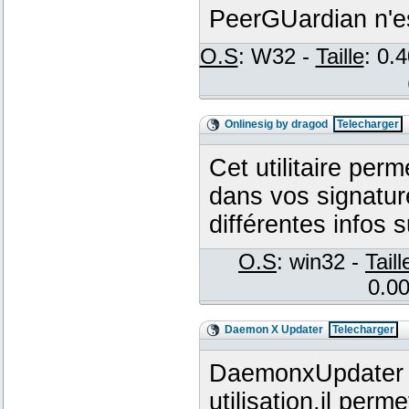
PeerGUardian n'es
O.S
: W32 -
Taille
: 0.
Onlinesig by dragod
Telecharger
Cet utilitaire per
dans vos signatur
différentes infos su
O.S
: win32 -
Taill
0.00
Daemon X Updater
Telecharger
DaemonxUpdater es
utilisation,il perm