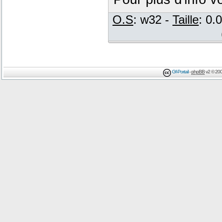
O.S
: w32 -
Taille
: 0.
Gf-Portail
-
phpBB
v2 © 200