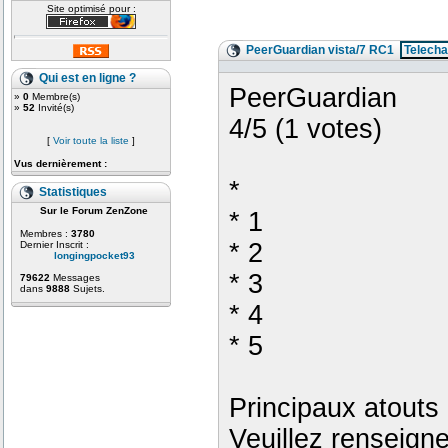
Site optimisé pour :
PeerGuardian vista/7 RC1
Telecha
Qui est en ligne ?
PeerGuardian
»
0
Membre(s)
»
52
Invité(s)
4/5 (1 votes)
[
Voir toute la liste
]
Vus dernièrement :
*
Statistiques
Sur le Forum ZenZone
* 1
Membres :
3780
* 2
Dernier Inscrit :
longingpocket93
* 3
79622
Messages
dans
9888
Sujets.
* 4
* 5
Principaux atouts 
Veuillez renseign