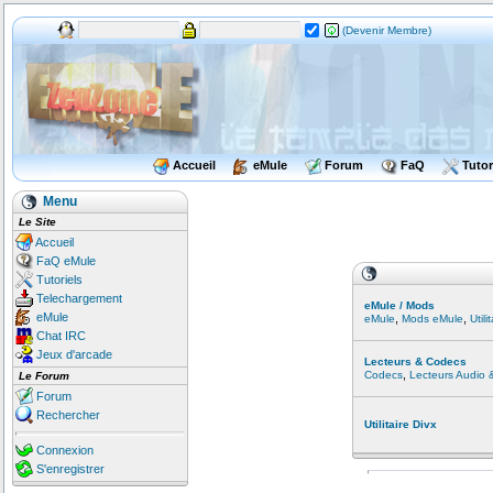
(Devenir Membre)
Accueil
eMule
Forum
FaQ
Tutor
Menu
Le Site
Accueil
FaQ eMule
Tutoriels
Telechargement
eMule / Mods
eMule
,
,
eMule
Mods eMule
Util
Chat IRC
Jeux d'arcade
Lecteurs & Codecs
,
Codecs
Lecteurs Audio 
Le Forum
Forum
Rechercher
Utilitaire Divx
Connexion
S'enregistrer