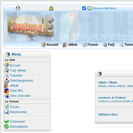
(Devenir Membre)
Accueil
eMule
Forum
FaQ
Tutor
Menu
Le Site
Accueil
FaQ eMule
Tutoriels
Telechargement
eMule / Mods
eMule
,
,
eMule
Mods eMule
Util
Chat IRC
Jeux d'arcade
Lecteurs & Codecs
,
Codecs
Lecteurs Audio 
Le Forum
Forum
Rechercher
Utilitaire Divx
Connexion
S'enregistrer