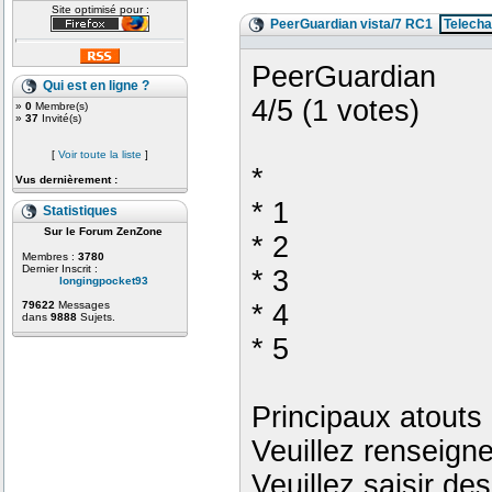
Site optimisé pour :
PeerGuardian vista/7 RC1
Telecha
PeerGuardian
Qui est en ligne ?
4/5 (1 votes)
»
0
Membre(s)
»
37
Invité(s)
[
Voir toute la liste
]
*
Vus dernièrement :
* 1
Statistiques
Sur le Forum ZenZone
* 2
Membres :
3780
Dernier Inscrit :
* 3
longingpocket93
* 4
79622
Messages
dans
9888
Sujets.
* 5
Principaux atouts 
Veuillez renseign
Veuillez saisir de