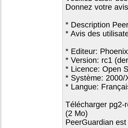
Donnez votre avi
* Description Pee
* Avis des utilisat
* Editeur: Phoeni
* Version: rc1 (de
* Licence: Open So
* Système: 2000/
* Langue: Françai
Télécharger pg2-r
(2 Mo)
PeerGuardian est 