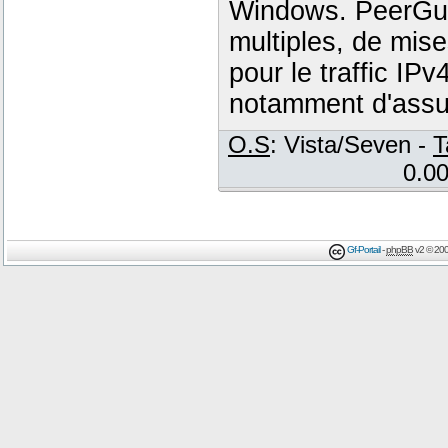
Windows. PeerGuar
multiples, de mis
pour le traffic IP
notamment d'assur
O.S
: Vista/Seven -
T
0.00
Gf-Portail
-
phpBB
v2 © 200