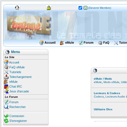
(Devenir Membre)
Accueil
eMule
Forum
FaQ
Tutor
Menu
Le Site
Accueil
FaQ eMule
Tutoriels
Telechargement
eMule / Mods
eMule
,
,
eMule
Mods eMule
Util
Chat IRC
Jeux d'arcade
Lecteurs & Codecs
,
Codecs
Lecteurs Audio 
Le Forum
Forum
Rechercher
Utilitaire Divx
Connexion
S'enregistrer