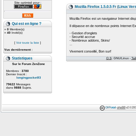
Site optimisé pour :
Mozilla Firefox 1.5.0.5 Fr (Linux Ver
Mozilla Firefox est un navigateur Internet d
Qui est en ligne ?
Il dépasse en de nombreux points Internet Ex
»
0
Membre(s)
»
40
Invité(s)
- Gestion d'onglets
- Securité accrue
- Nombreux addons, Skins/
[
Voir toute la liste
]
...
Vus dernièrement :
Vivement conseillé, Bon surf
Statistiques
O.S
: GNU/Linux -
Tail
Sur le Forum ZenZone
Membres :
3780
Dernier Inscrit :
longingpocket93
79622
Messages
dans
9888
Sujets.
Gf-Portail
-
phpBB
v2 © 200