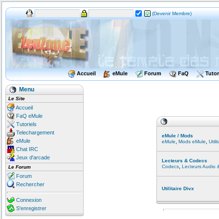
(Devenir Membre)
Accueil
eMule
Forum
FaQ
Tutor
Menu
Le Site
Accueil
FaQ eMule
Tutoriels
Telechargement
eMule / Mods
eMule
,
,
eMule
Mods eMule
Util
Chat IRC
Jeux d'arcade
Lecteurs & Codecs
,
Codecs
Lecteurs Audio 
Le Forum
Forum
Rechercher
Utilitaire Divx
Connexion
S'enregistrer