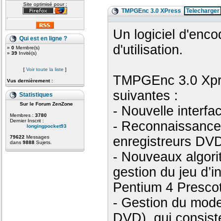
Site optimisé pour :
TMPGEnc 3.0 XPress
Telecharger
Un logiciel d'enc
Qui est en ligne ?
d'utilisation.
»
0
Membre(s)
»
39
Invité(s)
[
Voir toute la liste
]
TMPGEnc 3.0 Xpres
Vus dernièrement :
suivantes :
Statistiques
Sur le Forum ZenZone
- Nouvelle interfac
Membres :
3780
Dernier Inscrit :
- Reconnaissance
longingpocket93
enregistreurs DV
79622
Messages
dans
9888
Sujets.
- Nouveaux algor
gestion du jeu d’
Pentium 4 Prescot
- Gestion du mo
DVD), qui consist