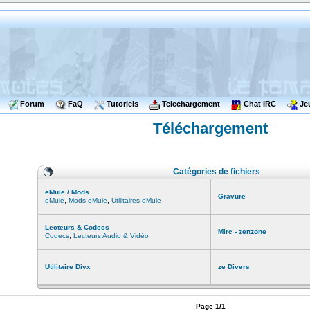
Forum
FaQ
Tutoriels
Telechargement
Chat IRC
Je
Téléchargement
Catégories de fichiers
eMule / Mods
Gravure
,
,
eMule
Mods eMule
Utilitaires eMule
Lecteurs & Codecs
Mirc - zenzone
,
Codecs
Lecteurs Audio & Vidéo
Utilitaire Divx
ze Divers
Page 1/1