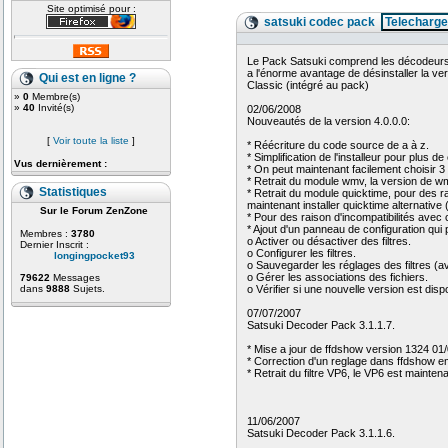
Site optimisé pour :
satsuki codec pack
Telecharge
Le Pack Satsuki comprend les décodeurs vi
a l'énorme avantage de désinstaller la ve
Qui est en ligne ?
Classic (intégré au pack)
»
0
Membre(s)
»
40
Invité(s)
02/06/2008
Nouveautés de la version 4.0.0.0:
[
Voir toute la liste
]
* Réécriture du code source de a à z.
* Simplification de l'installeur pour plus de 
Vus dernièrement :
* On peut maintenant facilement choisir 3 
* Retrait du module wmv, la version de wmp
Statistiques
* Retrait du module quicktime, pour des rai
maintenant installer quicktime alternativ
Sur le Forum ZenZone
* Pour des raison d'incompatibilités avec
* Ajout d'un panneau de configuration qui 
Membres :
3780
o Activer ou désactiver des filtres.
Dernier Inscrit :
o Configurer les filtres.
longingpocket93
o Sauvegarder les réglages des filtres (a
o Gérer les associations des fichiers.
79622
Messages
o Vérifier si une nouvelle version est disp
dans
9888
Sujets.
07/07/2007
Satsuki Decoder Pack 3.1.1.7.
* Mise a jour de ffdshow version 1324 01/
* Correction d'un reglage dans ffdshow e
* Retrait du filtre VP6, le VP6 est mainte
11/06/2007
Satsuki Decoder Pack 3.1.1.6.