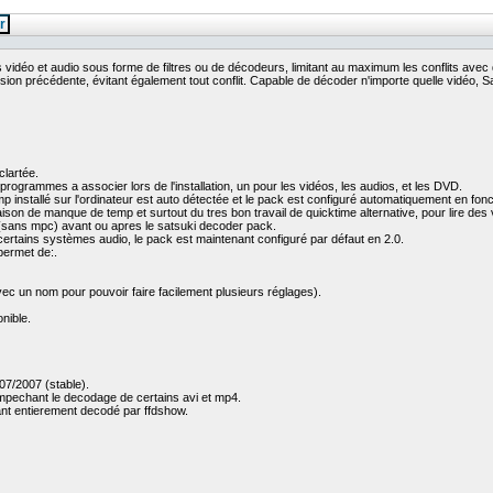
r
déo et audio sous forme de filtres ou de décodeurs, limitant au maximum les conflits avec d'a
rsion précédente, évitant également tout conflit. Capable de décoder n'importe quelle vidéo
clartée.
programmes a associer lors de l'installation, un pour les vidéos, les audios, et les DVD.
 installé sur l'ordinateur est auto détectée et le pack est configuré automatiquement en fonc
son de manque de temp et surtout du tres bon travail de quicktime alternative, pour lire des vi
e (sans mpc) avant ou apres le satsuki decoder pack.
 certains systèmes audio, le pack est maintenant configuré par défaut en 2.0.
permet de:.
vec un nom pour pouvoir faire facilement plusieurs réglages).
onible.
07/2007 (stable).
mpechant le decodage de certains avi et mp4.
nant entierement decodé par ffdshow.