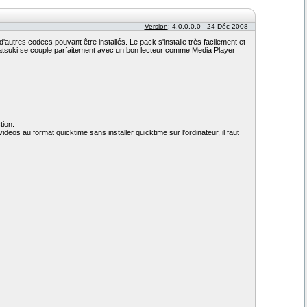
Version
: 4.0.0.0.0 - 24 Déc 2008
utres codecs pouvant être installés. Le pack s'installe très facilement et
, Satsuki se couple parfaitement avec un bon lecteur comme Media Player
tion.
deos au format quicktime sans installer quicktime sur l'ordinateur, il faut