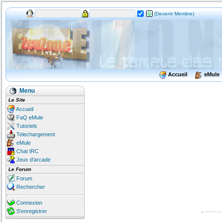
(Devenir Membre)
Accueil
eMule
Menu
Le Site
Accueil
FaQ eMule
Tutoriels
Telechargement
eMule
Chat IRC
Jeux d'arcade
Le Forum
Forum
Rechercher
Connexion
S'enregistrer