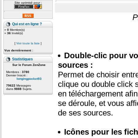
Site optimisé pour :
P
Qui est en ligne ?
»
0
Membre(s)
»
36
Invité(s)
[
Voir toute la liste
]
Vus dernièrement :
Double-clic pour voi
Statistiques
sources :
Sur le Forum ZenZone
Permet de choisir entr
Membres :
3780
Dernier Inscrit :
longingpocket93
clique ou double click s
79622
Messages
dans
9888
Sujets.
en téléchargement afin
se déroule, et vous affi
de ses sources.
Icônes pour les fic