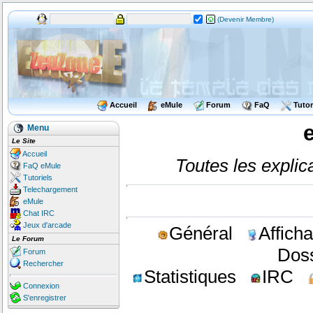
(Devenir Membre)
Accueil
eMule
Forum
FaQ
Tutor
Menu
Le Site
Accueil
Toutes les expli
FaQ eMule
Tutoriels
Telechargement
eMule
Chat IRC
Jeux d'arcade
Général
Affich
Le Forum
Doss
Forum
Rechercher
Statistiques
IRC
Connexion
S'enregistrer