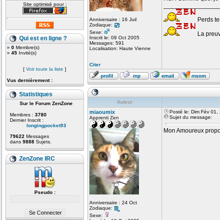
Site optimisé pour :
________________
Perds tes
Anniversaire : 16 Juil
Zodiaque:
Sexe:
La preuv
Qui est en ligne ?
Inscrit le: 09 Oct 2005
Messages: 591
»
0
Membre(s)
Localisation: Haute Vienne
»
45
Invité(s)
Citer
[
Voir toute la liste
]
Vus dernièrement :
Statistiques
Auteur
Sur le Forum ZenZone
miaoumix
Posté le: Dim Fév 01,
Membres :
3780
Sujet du message:
Apprenti Zen
Dernier Inscrit :
longingpocket93
Mon Amoureux propos
79622
Messages
dans
9888
Sujets.
ZenZone IRC
Pseudo :
Anniversaire : 24 Oct
Zodiaque:
Sexe: