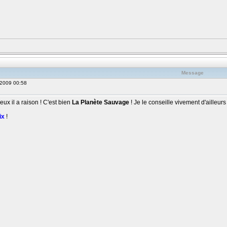
Message
 2009 00:58
eux il a raison ! C'est bien
La Planète Sauvage
! Je le conseille vivement d'ailleur
ix
!