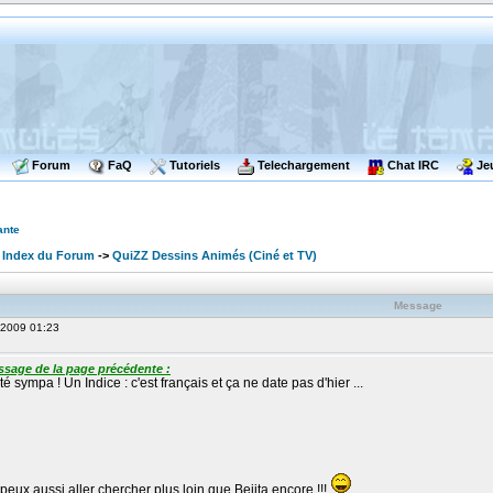
Forum
FaQ
Tutoriels
Telechargement
Chat IRC
Je
ante
 Index du Forum
->
QuiZZ Dessins Animés (Ciné et TV)
Message
, 2009 01:23
ssage de la page précédente :
té sympa ! Un Indice : c'est français et ça ne date pas d'hier ...
peux aussi aller chercher plus loin que Bejita encore !!!