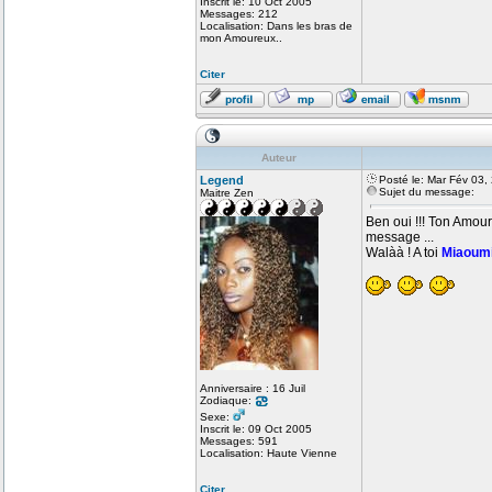
Inscrit le: 10 Oct 2005
Messages: 212
Localisation: Dans les bras de
mon Amoureux..
Citer
Auteur
Legend
Posté le: Mar Fév 03,
Sujet du message:
Maitre Zen
Ben oui !!! Ton Amour
message ...
Walàà ! A toi
Miaoum
Anniversaire : 16 Juil
Zodiaque:
Sexe:
Inscrit le: 09 Oct 2005
Messages: 591
Localisation: Haute Vienne
Citer