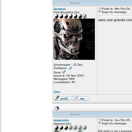
Auteur
Actarus
Posté le: Mer Fév 04,
Sujet du message:
Petit Bouddha Zen
sans une grande conv
Anniversaire : 15 Déc
Zodiaque:
Sexe:
Inscrit le: 04 Nov 2007
Messages: 869
Localisation: 94
Citer
Auteur
miaoumix
Posté le: Jeu Fév 05,
Sujet du message:
Apprenti Zen
Eh non ci po çaaaaa