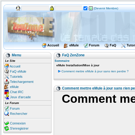
(Devenir Membre)
Accueil
eMule
Forum
FaQ
Tutor
Menu
FaQ ZenZone
Le Site
Sommaire
eMule Installation/Mise à jour
Accueil
FaQ eMule
Comment mettre eMule à jour sans rien perdre ?
Tutoriels
Telechargement
eMule
Comment mettre eMule à jour sans rien pe
Chat IRC
Comment mett
Jeux d'arcade
Le Forum
Forum
Rechercher
Connexion
S'enregistrer