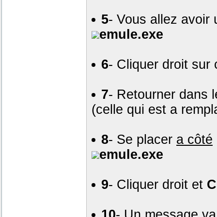
5
- Vous allez avoir u
emule.exe
6
- Cliquer droit sur
7
- Retourner dans l
(celle qui est a remp
8
- Se placer
a côté
emule.exe
9
- Cliquer droit et
C
10
- Un message va