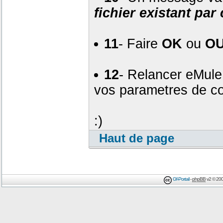
fichier existant par 
11
- Faire
OK
ou
OU
12
- Relancer eMule ;
vos parametres de con
:)
Haut de page
Gf-Portail
-
phpBB
v2 © 200