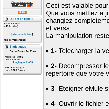
Site optimisé pour :
Ceci est valable pour
Que vous mettiez a j
changiez completeme
Qui est en ligne ?
»
0
Membre(s)
et versa
»
41
Invité(s)
La manipulation rest
[
Voir toute la liste
]
Vus dernièrement :
Statistiques
1
- Telecharger la v
Sur le Forum ZenZone
Membres :
3780
Dernier Inscrit :
longingpocket93
2
- Decompresser le 
79622
Messages
dans
9888
Sujets.
repertoire que votre 
3
- Eteigner eMule si
4
- Ouvrir le fichier e